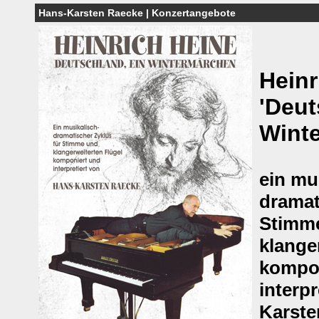
Hans-Karsten Raecke | Konzertangebote
Heinr
'Deut
Wint
ein mu
dramat
Stimm
klange
kompon
interp
Karste