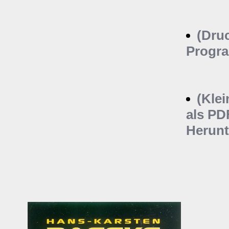
(Dru
Progra
(Kle
als PD
Herunt